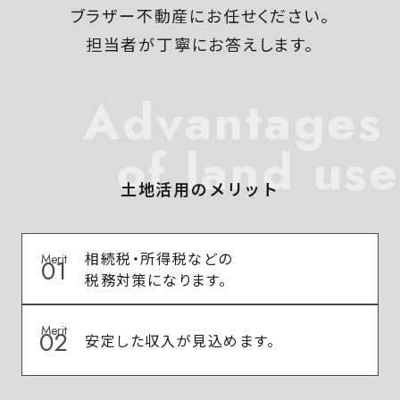
ブラザー不動産にお任せください。
担当者が丁寧にお答えします。
Advantages
of land use
土地活用のメリット
相続税・所得税などの
Merit
01
税務対策になります。
Merit
02
安定した収入が見込めます。