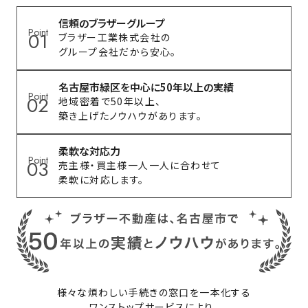
信頼のブラザーグループ
Point
01
ブラザー工業株式会社の
グループ会社だから安心。
名古屋市緑区を中心に50年以上の実績
Point
02
地域密着で50年以上、
築き上げたノウハウがあります。
柔軟な対応力
Point
03
売主様・買主様一人一人に合わせて
柔軟に対応します。
様々な煩わしい手続きの窓口を一本化する
ワンストップサービスにより、