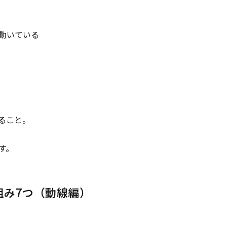
動いている
ること。
す。
組み7つ（動線編）